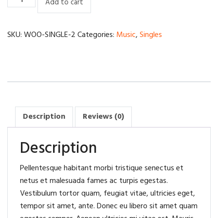
Add to cart
trigger
mechanism
quantity
SKU:
WOO-SINGLE-2
Categories:
Music
,
Singles
Description
Reviews (0)
Description
Pellentesque habitant morbi tristique senectus et
netus et malesuada fames ac turpis egestas.
Vestibulum tortor quam, feugiat vitae, ultricies eget,
tempor sit amet, ante. Donec eu libero sit amet quam