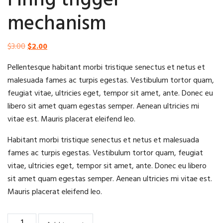
Firing trigger
mechanism
Original
Current
$
3.00
$
2.00
price
price
Pellentesque habitant morbi tristique senectus et netus et
was:
is:
malesuada fames ac turpis egestas. Vestibulum tortor quam,
$3.00.
$2.00.
feugiat vitae, ultricies eget, tempor sit amet, ante. Donec eu
libero sit amet quam egestas semper. Aenean ultricies mi
vitae est. Mauris placerat eleifend leo.
Habitant morbi tristique senectus et netus et malesuada
fames ac turpis egestas. Vestibulum tortor quam, feugiat
vitae, ultricies eget, tempor sit amet, ante. Donec eu libero
sit amet quam egestas semper. Aenean ultricies mi vitae est.
Mauris placerat eleifend leo.
Firing