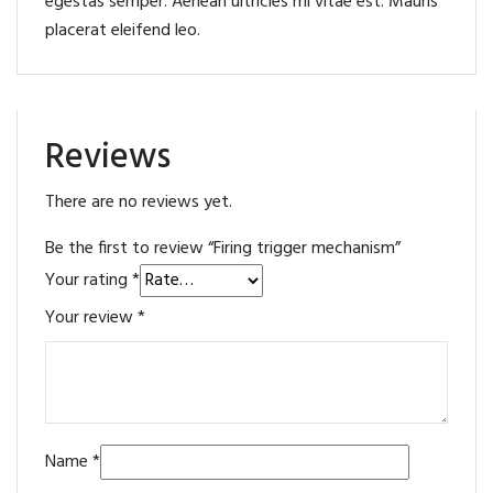
egestas semper. Aenean ultricies mi vitae est. Mauris
placerat eleifend leo.
Reviews
There are no reviews yet.
Be the first to review “Firing trigger mechanism”
Your rating
*
Your review
*
Name
*