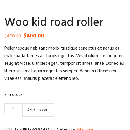
Woo kid road roller
$
400.00
Original
Current
$
450.00
price
price
Pellentesque habitant morbi tristique senectus et netus et
was:
is:
malesuada fames ac turpis egestas. Vestibulum tortor quam,
$450.00.
$400.00.
feugiat vitae, ultricies eget, tempor sit amet, ante. Donec eu
libero sit amet quam egestas semper. Aenean ultricies mi
vitae est. Mauris placerat eleifend leo.
5 in stock
Woo
Add to cart
kid
road
roller
SKU:
T-SHIRT-WOO-LOGO
Category:
Machine