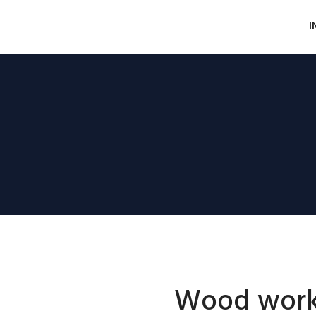
I
Wood work