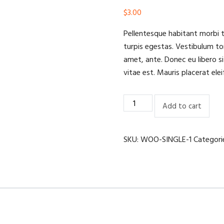
$
3.00
Pellentesque habitant morbi 
turpis egestas. Vestibulum tor
amet, ante. Donec eu libero s
vitae est. Mauris placerat elei
Wood
Add to cart
working
saw
quantity
SKU:
WOO-SINGLE-1
Categori