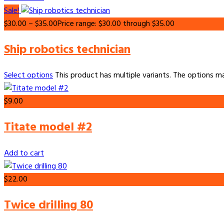
Sale!
$
30.00
–
$
35.00
Price range: $30.00 through $35.00
Ship robotics technician
Select options
This product has multiple variants. The options 
$
9.00
Titate model #2
Add to cart
$
22.00
Twice drilling 80