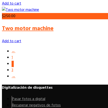
Add to cart
$
250.00
Two motor machine
Add to cart
←
1
2
3
→
Digitalización de disquettes
Pasar fotos a digital
Recuperar negativos de fotos