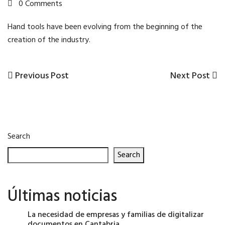
0 Comments
Hand tools have been evolving from the beginning of the
creation of the industry.
Previous
Next
Previous Post
Next Post
Post
Post
Post
navigation
Search
Search
Últimas noticias
La necesidad de empresas y familias de digitalizar
documentos en Cantabria