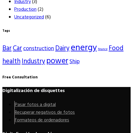
Industry
(3)
Production
(2)
Uncategorized
(6)
Tags
energy
Bar
Car
Dairy
Food
construction
finance
power
health
Industry
Ship
Free Consultation
Digitalización de disquettes
Pasar fotos a digital
Recuperar negativos de fotos
Formateos de ordenadores