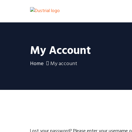
My Account
Home
My account
Lost your password? Please enter your username or 