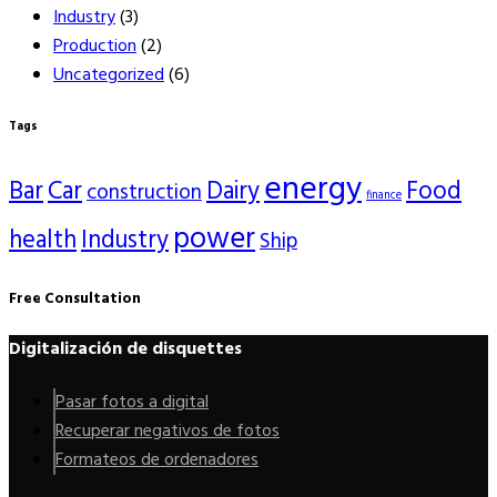
Industry
(3)
Production
(2)
Uncategorized
(6)
Tags
energy
Bar
Car
Dairy
Food
construction
finance
power
health
Industry
Ship
Free Consultation
Digitalización de disquettes
Pasar fotos a digital
Recuperar negativos de fotos
Formateos de ordenadores